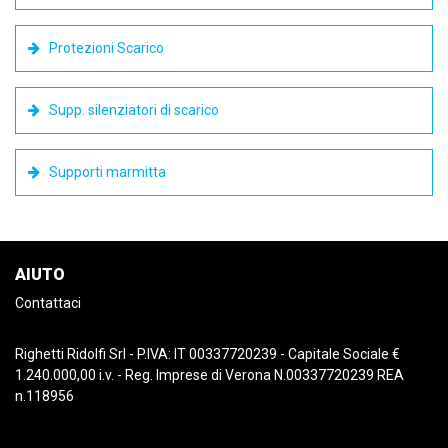
Protezioni Scarico
Supp. silenziatori di scarico
Supporti marmitta
AIUTO
Contattaci
Righetti Ridolfi Srl - P.IVA: IT 00337720239 - Capitale Sociale €
1.240.000,00 i.v. - Reg. Imprese di Verona N.00337720239 REA
n.118956