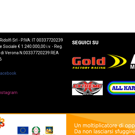
 Ridolfi Srl - P.IVA: IT 00337720239
SEGUICI SU
e Sociale € 1.240.000,00 i.v. - Reg.
 di Verona N.00337720239 REA
6
Facebook
nstagram