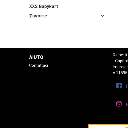
XXS Babykart
Zavorre
Righetti
AIUTO
- Capital
Contattaci
Imprese
n.11895
I