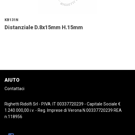
KB131N
Distanziale D.8x15mm H.15mm
AIUTO
Contattaci
Righetti Ridolfi Srl - P.IVA: IT 00337720239 - Capitale Sociale €
1.240.000,00 i.v. - Reg. Imprese di Verona N.00337720239 REA
n.118956