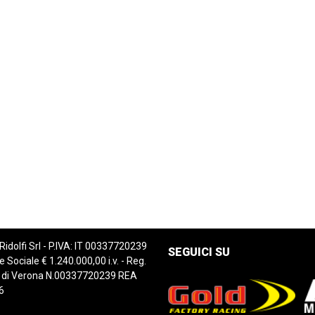
 Ridolfi Srl - P.IVA: IT 00337720239
SEGUICI SU
e Sociale € 1.240.000,00 i.v. - Reg.
 di Verona N.00337720239 REA
6