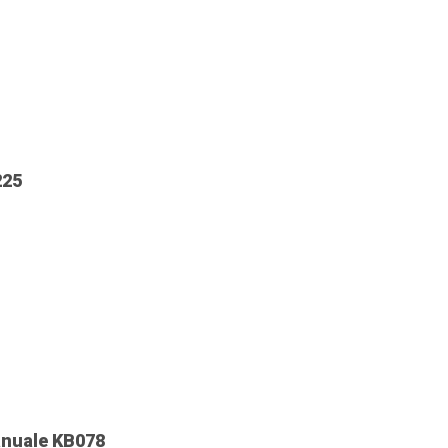
225
anuale KB078