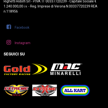
Righetti Ridolfi Srl - P.IVA: IT 00337720239 - Capitale Sociale €
1.240.000,00 i.v. - Reg. Imprese di Verona N.00337720239 REA
n.118956
Facebook
Instagram
SEGUICI SU