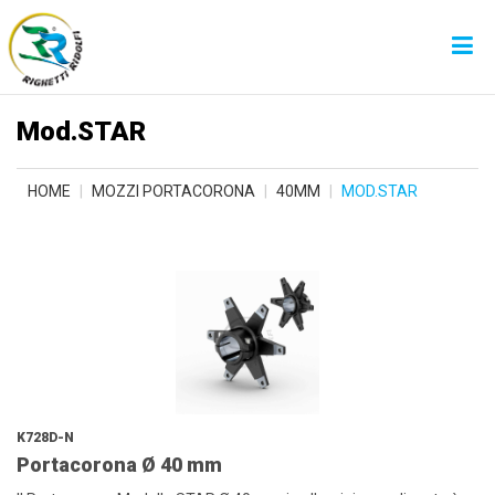
Mod.STAR
HOME
MOZZI PORTACORONA
40MM
MOD.STAR
K728D-N
Portacorona Ø 40 mm