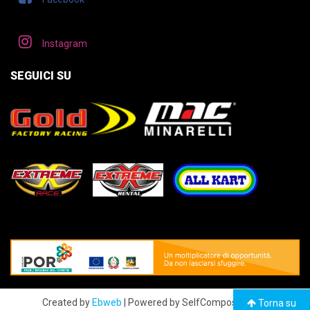
Instagram
SEGUICI SU
Created by
Ebweb
| Powered by SelfComposer CMS
Torna su