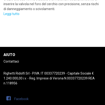
inserire la valvola nel foro del cerchio con precisione, senza rischi
di danneggiamento o scivolamenti.
Leggi tutto
AIUTO
Contattaci
Righetti Ridolfi Srl - P.IVA: IT 00337720239 - Capitale Sociale €
1.240.000,00 i.v. - Reg. Imprese di Verona N.00337720239 REA
n.118956
Facebook