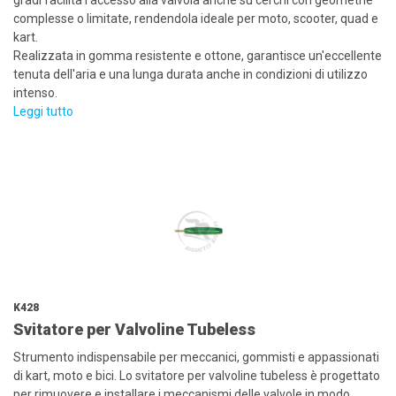
gradi facilita l'accesso alla valvola anche su cerchi con geometrie
complesse o limitate, rendendola ideale per moto, scooter, quad e
kart.
Realizzata in gomma resistente e ottone, garantisce un'eccellente
tenuta dell'aria e una lunga durata anche in condizioni di utilizzo
intenso.
Leggi tutto
K428
Svitatore per Valvoline Tubeless
Strumento indispensabile per meccanici, gommisti e appassionati
di kart, moto e bici. Lo svitatore per valvoline tubeless è progettato
per rimuovere e installare i meccanismi delle valvole in modo