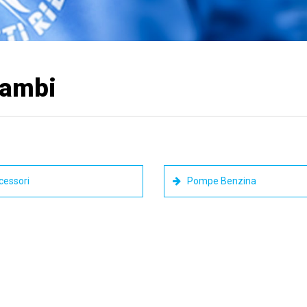
cambi
essori
Pompe Benzina