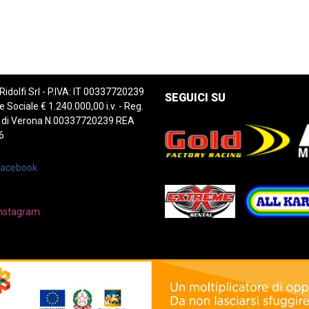
 Ridolfi Srl - P.IVA: IT 00337720239
SEGUICI SU
e Sociale € 1.240.000,00 i.v. - Reg.
 di Verona N.00337720239 REA
6
Facebook
nstagram