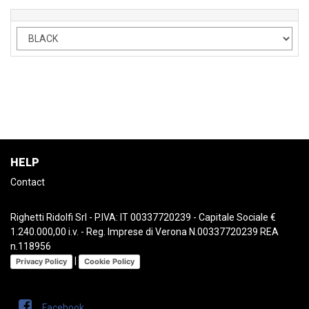
HELP
Contact
Righetti Ridolfi Srl - P.IVA: IT 00337720239 - Capitale Sociale €
1.240.000,00 i.v. - Reg. Imprese di Verona N.00337720239 REA
n.118956
|
Privacy Policy
Cookie Policy
Facebook