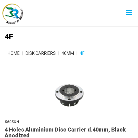
4F
HOME
DISK CARRIERS
40MM
4F
K605CN
4 Holes Aluminium Disc Carrier d.40mm, Black
Anodized